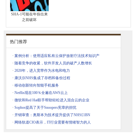
SHA-1可能在年份出来
之前破坏
热门推荐
·
案例分析：使用适应私有云保护放射疗法技术知识产
·
随着竞争的收紧，软件开发人员的破产人数增长
·
2020年，进入宽带作为水电和电力
·
康沃尔NHS集成了存档和备份过程
·
移动创新转向智能手机服务
·
Netflix现在100％全遍在AWS云上
·
微软和Red Hat联手帮助轻松进入混合云的企业
·
Sophos提高了关于Snoopers宪章的担忧
·
开销审查：奥斯本为技术提升提供了NHS£1BN
·
网络轨道CIO表示，IT行业需要有情绪智力的人