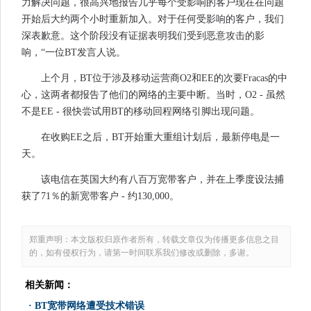
力解决问题，很高兴地报告几乎每个受影响的客户现在在问题
开始后大约两个小时重新加入。对于任何受影响的客户，我们
深表歉意。这个阶段没有证据表明我们受到恶意攻击的影
响，“一位BT发言人说。
上个月，BT位于涉及移动运营商O2和EE的次要Fracas的中
心，这两者都报告了他们的网络的主要中断。当时，O2 - 虽然
不是EE - 很快尝试用BT的移动回程网络引脚出现问题。
在收购EE之后，BT开始重大重组计划后，最新停电是一
天。
该电信在英国大约有八百万宽带客户，并在上季度设法捕
获了71％的新宽带客户 - 约130,000。
郑重声明：本文版权归原作者所有，转载文章仅为传播更多信息之目
的，如有侵权行为，请第一时间联系我们修改或删除，多谢。
相关新闻：
·
BT宽带网络遭受技术错误