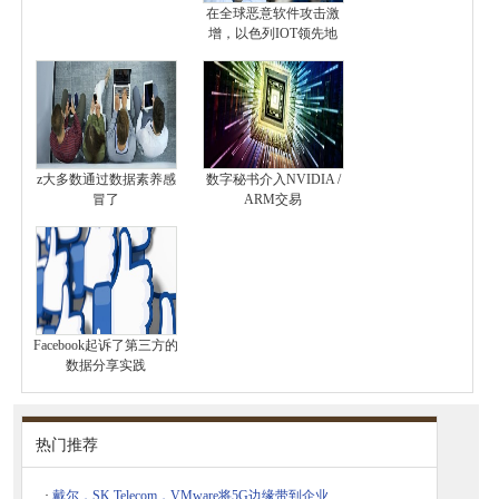
在全球恶意软件攻击激
增，以色列IOT领先地
z大多数通过数据素养感
数字秘书介入NVIDIA /
冒了
ARM交易
Facebook起诉了第三方的
数据分享实践
热门推荐
·
戴尔，SK Telecom，VMware将5G边缘带到企业