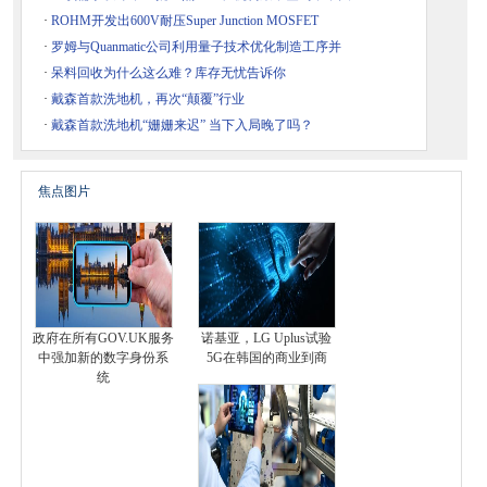
·
ROHM开发出600V耐压Super Junction MOSFET
·
罗姆与Quanmatic公司利用量子技术优化制造工序并
·
呆料回收为什么这么难？库存无忧告诉你
·
戴森首款洗地机，再次“颠覆”行业
·
戴森首款洗地机“姗姗来迟” 当下入局晚了吗？
焦点图片
政府在所有GOV.UK服务
诺基亚，LG Uplus试验
中强加新的数字身份系
5G在韩国的商业到商
统