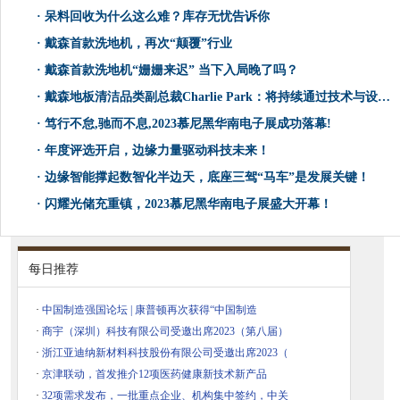
·
呆料回收为什么这么难？库存无忧告诉你
·
戴森首款洗地机，再次“颠覆”行业
·
戴森首款洗地机“姗姗来迟” 当下入局晚了吗？
·
戴森地板清洁品类副总裁Charlie Park：将持续通过技术与设计创新来解决问题
·
笃行不怠,驰而不息,2023慕尼黑华南电子展成功落幕!
·
年度评选开启，边缘力量驱动科技未来！
·
边缘智能撑起数智化半边天，底座三驾“马车”是发展关键！
·
闪耀光储充重镇，2023慕尼黑华南电子展盛大开幕！
每日推荐
·
中国制造强国论坛 | 康普顿再次获得“中国制造
·
商宇（深圳）科技有限公司受邀出席2023（第八届）
·
浙江亚迪纳新材料科技股份有限公司受邀出席2023（
·
京津联动，首发推介12项医药健康新技术新产品
·
32项需求发布，一批重点企业、机构集中签约，中关