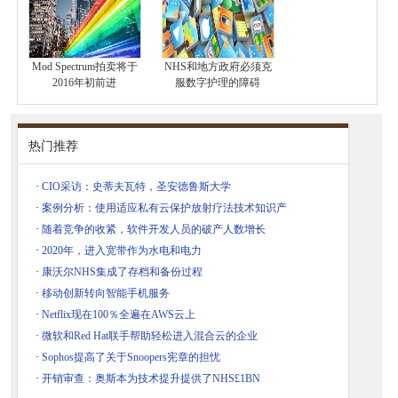
Mod Spectrum拍卖将于
NHS和地方政府必须克
2016年初前进
服数字护理的障碍
热门推荐
·
CIO采访：史蒂夫瓦特，圣安德鲁斯大学
·
案例分析：使用适应私有云保护放射疗法技术知识产
·
随着竞争的收紧，软件开发人员的破产人数增长
·
2020年，进入宽带作为水电和电力
·
康沃尔NHS集成了存档和备份过程
·
移动创新转向智能手机服务
·
Netflix现在100％全遍在AWS云上
·
微软和Red Hat联手帮助轻松进入混合云的企业
·
Sophos提高了关于Snoopers宪章的担忧
·
开销审查：奥斯本为技术提升提供了NHS£1BN