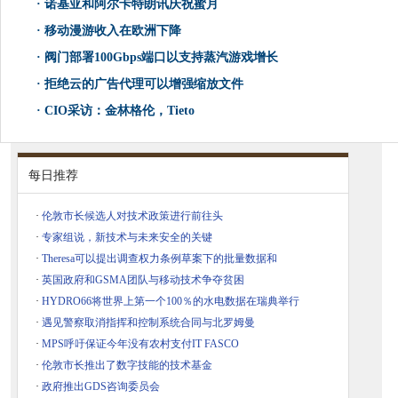
·
诺基亚和阿尔卡特朗讯庆祝蜜月
·
移动漫游收入在欧洲下降
·
阀门部署100Gbps端口以支持蒸汽游戏增长
·
拒绝云的广告代理可以增强缩放文件
·
CIO采访：金林格伦，Tieto
每日推荐
·
伦敦市长候选人对技术政策进行前往头
·
专家组说，新技术与未来安全的关键
·
Theresa可以提出调查权力条例草案下的批量数据和
·
英国政府和GSMA团队与移动技术争夺贫困
·
HYDRO66将世界上第一个100％的水电数据在瑞典举行
·
遇见警察取消指挥和控制系统合同与北罗姆曼
·
MPS呼吁保证今年没有农村支付IT FASCO
·
伦敦市长推出了数字技能的技术基金
·
政府推出GDS咨询委员会