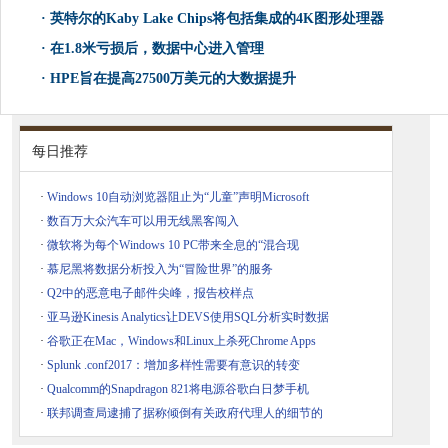
·
英特尔的Kaby Lake Chips将包括集成的4K图形处理器
·
在1.8米亏损后，数据中心进入管理
·
HPE旨在提高27500万美元的大数据提升
每日推荐
·
Windows 10自动浏览器阻止为“儿童”声明Microsoft
·
数百万大众汽车可以用无线黑客闯入
·
微软将为每个Windows 10 PC带来全息的“混合现
·
慕尼黑将数据分析投入为“冒险世界”的服务
·
Q2中的恶意电子邮件尖峰，报告校样点
·
亚马逊Kinesis Analytics让DEVS使用SQL分析实时数据
·
谷歌正在Mac，Windows和Linux上杀死Chrome Apps
·
Splunk .conf2017：增加多样性需要有意识的转变
·
Qualcomm的Snapdragon 821将电源谷歌白日梦手机
·
联邦调查局逮捕了据称倾倒有关政府代理人的细节的