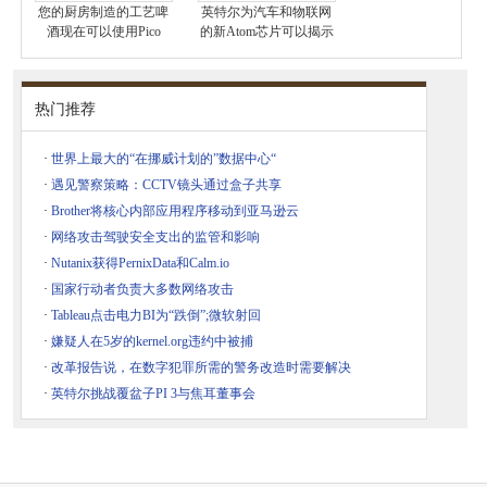
您的厨房制造的工艺啤
英特尔为汽车和物联网
酒现在可以使用Pico
的新Atom芯片可以揭示
热门推荐
·
世界上最大的“在挪威计划的”数据中心“
·
遇见警察策略：CCTV镜头通过盒子共享
·
Brother将核心内部应用程序移动到亚马逊云
·
网络攻击驾驶安全支出的监管和影响
·
Nutanix获得PernixData和Calm.io
·
国家行动者负责大多数网络攻击
·
Tableau点击电力BI为“跌倒”;微软射回
·
嫌疑人在5岁的kernel.org违约中被捕
·
改革报告说，在数字犯罪所需的警务改造时需要解决
·
英特尔挑战覆盆子PI 3与焦耳董事会