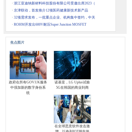
·
浙江亚迪纳新材料科技股份有限公司受邀出席2023（
·
京津联动，首发推介12项医药健康新技术新产品
·
32项需求发布，一批重点企业、机构集中签约，中关
·
ROHM开发出600V耐压Super Junction MOSFET
焦点图片
政府在所有GOV.UK服务
诺基亚，LG Uplus试验
中强加新的数字身份系
5G在韩国的商业到商
统
在全球恶意软件攻击激
增，以色列IOT领先地