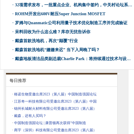
·
32项需求发布，一批重点企业、机构集中签约，中关村论坛系列技术交易活动走进雄安
·
ROHM开发出600V耐压Super Junction MOSFET
·
罗姆与Quanmatic公司利用量子技术优化制造工序并完成验证
·
呆料回收为什么这么难？库存无忧告诉你
·
戴森首款洗地机，再次“颠覆”行业
·
戴森首款洗地机“姗姗来迟” 当下入局晚了吗？
·
戴森地板清洁品类副总裁Charlie Park：将持续通过技术与设计创新来解决问题
每日推荐
·
格诺生物受邀出席2023（第八届）中国制造强国论坛
·
江苏奇一科技有限公司受邀出席2023（第八届）中国
·
锦州长城耐火材料有限公司受邀出席2023（第八届）
·
戴森，还有人买吗？
·
中国制造强国论坛 | 康普顿再次获得“中国制造
·
商宇（深圳）科技有限公司受邀出席2023（第八届）