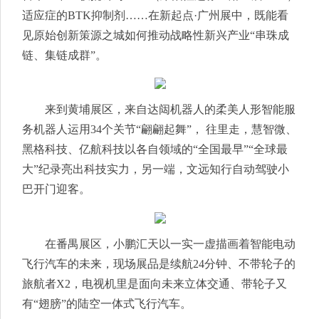
适应症的BTK抑制剂……在新起点·广州展中，既能看
见原始创新策源之城如何推动战略性新兴产业“串珠成
链、集链成群”。
来到黄埔展区，来自达闼机器人的柔美人形智能服
务机器人运用34个关节“翩翩起舞”， 往里走，慧智微、
黑格科技、亿航科技以各自领域的“全国最早”“全球最
大”纪录亮出科技实力，另一端，文远知行自动驾驶小
巴开门迎客。
在番禺展区，小鹏汇天以一实一虚描画着智能电动
飞行汽车的未来，现场展品是续航24分钟、不带轮子的
旅航者X2，电视机里是面向未来立体交通、带轮子又
有“翅膀”的陆空一体式飞行汽车。