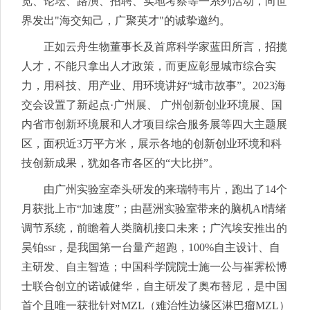
览、论坛、路演、招聘、实地考察等一系列活动，向世
界发出"海交知己，广聚英才"的诚挚邀约。
正如云舟生物董事长及首席科学家蓝田所言，招揽
人才，不能只拿出人才政策，而更应彰显城市综合实
力，用科技、用产业、用环境讲好“城市故事”。2023海
交会设置了新起点·广州展、 广州创新创业环境展、国
内省市创新环境展和人才项目综合服务展等四大主题展
区，面积近3万平方米，展示各地的创新创业环境和科
技创新成果，犹如各市各区的“大比拼”。
由广州实验室牵头研发的来瑞特韦片，跑出了14个
月获批上市“加速度”；由琶洲实验室带来的脑机AI情绪
调节系统，前瞻着人类脑机接口未来；广汽埃安推出的
昊铂ssr，是我国第一台量产超跑，100%自主设计、自
主研发、自主智造；中国科学院院士施一公与崔霁松博
士联合创立的诺诚健华，自主研发了奥布替尼，是中国
首个且唯一获批针对MZL（难治性边缘区淋巴瘤MZL）