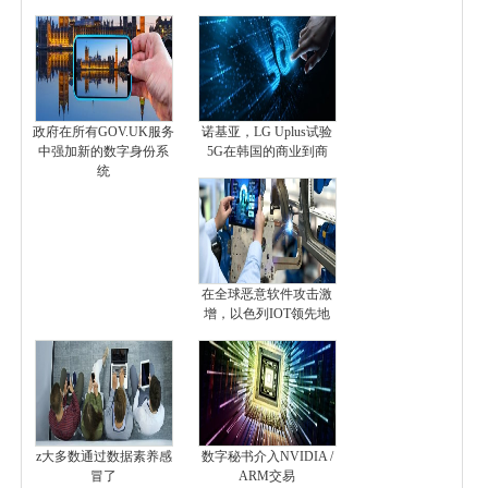
政府在所有GOV.UK服务
诺基亚，LG Uplus试验
中强加新的数字身份系
5G在韩国的商业到商
统
在全球恶意软件攻击激
增，以色列IOT领先地
z大多数通过数据素养感
数字秘书介入NVIDIA /
冒了
ARM交易