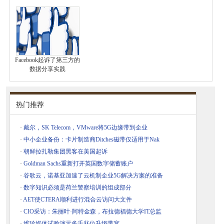
Facebook起诉了第三方的
数据分享实践
热门推荐
·
戴尔，SK Telecom，VMware将5G边缘带到企业
·
中小企业备份：卡片制造商Ditches磁带仅适用于Nak
·
朝鲜拉扎勒集团黑客在美国起诉
·
Goldman Sachs重新打开英国数字储蓄账户
·
谷歌云，诺基亚加速了云机制企业5G解决方案的准备
·
数字知识必须是荷兰警察培训的组成部分
·
AET使CTERA顺利进行混合云访问大文件
·
CIO采访：朱丽叶·阿特金森，布拉德福德大学IT总监
·
维珍媒体试验演示多千兆位升级带宽