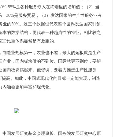
顺利出货！
50%-55%是各种服务嵌入在终端里的增加值；（2）当
智能家居低渗透率的破局点在哪里？
易，30%是服务贸易；（3）发达国家的生产性服务业占
创新驱动推出系列新品
部服务业的50%。这三个数据也代表整个世界发达国家引领
术，再次助力TOPCon电池效率提升！
基本的数据结构，更代表一种趋势性的特征。相比较之
和生产效率提升，高频科技赋能半导体产业升级优化
GDP比重体系显然是有差距的。
分析，部分产品性能指标优于国际标准
报告
，制造业规模第一，农业也不差，最大的短板就是生产
入选广东省智能制造生态合作伙伴
三产业，国内板块做的不到位、国际就更不到位，要解
景山国际开放合作论坛开启
业国内板块搞起来。他强调，要着力推进生产性服务
要抓手，高频科技超纯水工艺助行业提质减负
年有所提高。如此，中国式现代化的目标一定能实现，制造
3年
力内涵会更加丰富和现代化。
海目星邀您共话全球智造
5001职业健康安全管理体系认证！
华南电子展“圈出”产业关键词！
率介绍-瑞丰德永
亮相北京世界机器人大会
、中国发展研究基金会理事长、国务院发展研究中心原
U手机中国售后维修中心