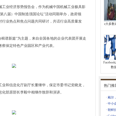
顺利出货！
全国机械工业经济形势报告会，作为机械中国机械工业极具影
智能家居低渗透率的破局点在哪里？
3（第八届）中国制造强国论坛”活动同期举办，政府领
创新驱动推出系列新品
术，再次助力TOPCon电池效率提升！
对行业热点和焦点问题共同研讨，共话行业高质量发
z大多数
和生产效率提升，高频科技赋能半导体产业升级优化
分析，部分产品性能指标优于国际标准
奋楫谱新篇”为主题，来自全国各地的企业代表团开展走
报告
考察保定特色产业园区和产业代表。
入选广东省智能制造生态合作伙伴
景山国际开放合作论坛开启
Faceb
要抓手，高频科技超纯水工艺助行业提质减负
数
3年
海目星邀您共话全球智造
5001职业健康安全管理体系认证！
省工业和信息化厅副厅长董继华，保定市委
书记
党晓龙，
热门推
华南电子展“圈出”产业关键词！
息化部原部长李毅中相继作致辞和演讲。
·
戴尔，
率介绍-瑞丰德永
·
中小企
亮相北京世界机器人大会
·
朝鲜
U手机中国售后维修中心