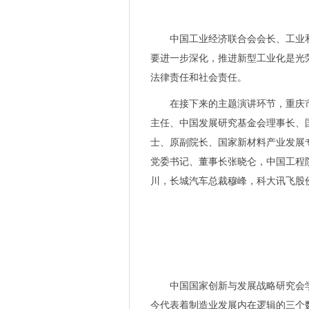
年度评选开启，边缘力量驱动
边缘智能撑起数智化半边天，底
中国工业经济联合会会长、工业
闪耀光储充重镇，2023慕尼
要进一步深化，推进新型工业化是光
京津冀携手促进绿色发展，三
法律责任和社会责任。
京东方等发布6项揭榜挂帅需求
在接下来的主题演讲环节，重庆
立足应用创新，海目星锂电池极
主任、中国发展研究基金会理事长、
戴森 WashG1 洗地机抢先
士、原副院长、国家新材料产业发展
如何在千亿蓝海市场分杯羹？
党委
书记
、董事长张晓仑，中国工程
摇滚吉他手MIYAVI 携Donne
川，长城汽车总裁穆峰，科大讯飞股
上课时接到诺贝尔获奖电话是
新增SiC和IGBT模型，罗姆官网可
填补空白关键性材料，国产钛铜
京西智谷如何助力人工智能产
“一根线”的功夫，做成行业标杆
成果丰硕！高频科技参展2023
中国国家创新与发展战略研究会
凝心聚力促进半导体产业协同
今代表着制造业发展内在逻辑的三个