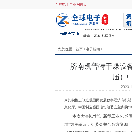
济南凯普特干燥设备有限公司受
全球电子产业网首页
格诺生物受邀出席2023（第
江苏奇一科技有限公司受邀出席
锦州长城耐火材料有限公司受邀
戴森，还有人买吗？
中国制造强国论坛 | 康普顿再
您的位置：
首页
>
商宇（深圳）科技有限公司受邀
电子新闻
>
浙江亚迪纳新材料科技股份有限
济南凯普特干燥设备
京津联动，首发推介12项医药
32项需求发布，一批重点企业
届）
ROHM开发出600V耐压Super Ju
2023-
罗姆与Quanmatic公司利
呆料回收为什么这么难？库存
为扎实推进制造强国同发展数字经济有机结合，
戴森首款洗地机，再次“颠覆”行
息化厅、中国制造强国论坛组委会主办的“2
戴森首款洗地机“姗姗来迟” 当
本次大会以“推进新型工业化 培
戴森地板清洁品类副总裁Charl
群”为主基调，组委会整合各方资源
笃行不怠,驰而不息,2023慕尼