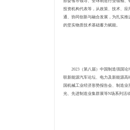
部委省市领导、全球制造行业领袖、
年度评选开启，边缘力量驱动
投资机构代表等，从政策、技术、应
边缘智能撑起数智化半边天，底
通、协同创新与融合发展，为扎实推
闪耀光储充重镇，2023慕尼
的坚实物质技术基础蓄力赋能。
京津冀携手促进绿色发展，三
京东方等发布6项揭榜挂帅需求
立足应用创新，海目星锂电池极
戴森 WashG1 洗地机抢先
如何在千亿蓝海市场分杯羹？
摇滚吉他手MIYAVI 携Donne
2023（第八届）中国制造强国论
上课时接到诺贝尔获奖电话是
联新能源汽车论坛、电力及新能源高端
新增SiC和IGBT模型，罗姆官网可
国机械工业经济形势报告会、制造业
填补空白关键性材料，国产钛铜
光、先进制造业集群展等N场系列活
京西智谷如何助力人工智能产
“一根线”的功夫，做成行业标杆
成果丰硕！高频科技参展2023
凝心聚力促进半导体产业协同