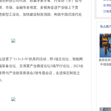
领先科技公司代表、权威专家学者、行业协（学）会与
科技未来！
·
京津
用、市场、金融等多维度、多视角促进产业链上下贯
座三驾“马车”是发展关键！
·
32
进新型工业化、加快建设制造强国、构筑中国式现代化
黑华南电子展盛大开幕！
地共推节能新技术
焦点图
，10余项工业互联网新方案集中对接
耳高速高精度激光切割关键技术“跃迁”
体验：无吸力，依然带来持久高效清洁体验
这些汽车域控解决方案提供标准范式
r HUSH-X 无头电吉他引爆2023上海国际乐器展首日
坛设置了“1+3+2+N”的系列活动，即1场主论坛，智能网
政府在所
什么体验
中强加
装备论坛、京津冀产业廊道论坛3场平行论坛，2023全
提供超过3,500种LTspice®模型
形势与产业政策座谈会2场专题会议，走进保定制造之
、铍铜、铜镍锡助力5.5G新时代
动。
业创新？这场活动开放交流
北京IC WORLD大会，超纯工艺获嘉宾点赞
发展，高频科技超纯工艺为行业注入活力