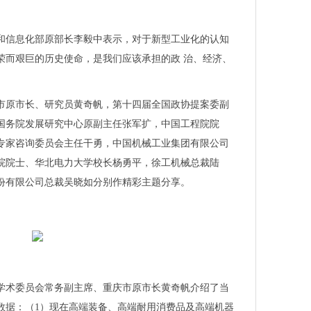
科技未来！
座三驾“马车”是发展关键！
和信息化部原部长李毅中表示，对于新型工业化的认知
黑华南电子展盛大开幕！
荣而艰巨的历史使命，是我们应该承担的政 治、经济、
地共推节能新技术
，10余项工业互联网新方案集中对接
市原市长、研究员黄奇帆，第十四届全国政协提案委副
耳高速高精度激光切割关键技术“跃迁”
国务院发展研究中心原副主任张军扩，中国工程院院
体验：无吸力，依然带来持久高效清洁体验
专家咨询委员会主任干勇，中国机械工业集团有限公司
这些汽车域控解决方案提供标准范式
院院士、华北电力大学校长杨勇平，徐工机械总裁陆
r HUSH-X 无头电吉他引爆2023上海国际乐器展首日
份有限公司总裁吴晓如分别作精彩主题分享。
什么体验
提供超过3,500种LTspice®模型
、铍铜、铜镍锡助力5.5G新时代
业创新？这场活动开放交流
北京IC WORLD大会，超纯工艺获嘉宾点赞
学术委员会常务副主席、重庆市原市长黄奇帆介绍了当
发展，高频科技超纯工艺为行业注入活力
数据：（1）现在高端装备、高端耐用消费品及高端机器