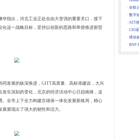
·
Gol
邀出席2023（第八届）中国制造强国论坛
·
谷歌
八届）中国制造强国论坛
·
数字
继华指出，河北工业正处在由大变强的重要关口，接下
2023（第八届）中国制造强国论坛
·
AET
工业化这一战略目标，坚持以创新的思路和举措推进新型
出席2023（第八届）中国制造强国论坛
·
CIO
·
维珍
·
BNP P
次获得“中国制造冠军企业”
出席2023（第八届）中国制造强国论坛
公司受邀出席2023（第八届）中国制造强国论坛
健康新技术新产品
、机构集中签约，中关村论坛系列技术交易活动走进雄安
协同发展的纵深推进，GITT高质量、高标准建设，大兴
nction MOSFET
在发生深刻的变化，北京的经济活动中心日趋南移，这
用量子技术优化制造工序并完成验证
遇。全市上下全力构建京雄保一体化发展新格局，精心
无忧告诉你
发展展现出了强大的韧性和活力。
业
下入局晚了吗？
ie Park：将持续通过技术与设计创新来解决问题
黑华南电子展成功落幕!