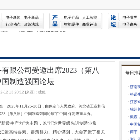
邀出席2023（第八届）中国制造强国论坛
八届）中国制造强国论坛
电子新闻
电子新品
电子产品
人工智能
电子业界
2023（第八届）中国制造强国论坛
行业动态
政策法规
智能硬件
商业评论
电子商务
出席2023（第八届）中国制造强国论坛
次获得“中国制造冠军企业”
出席2023（第八届）中国制造强国论坛
公司受邀出席2023（第八届）中国制造强国论坛
有限公司受邀出席2023（第八
健康新技术新产品
每日推
、机构集中签约，中关村论坛系列技术交易活动走进雄安
中国制造强国论坛
nction MOSFET
·
济南
12-12 13:20:12 [来源]：搜狐
用量子技术优化制造工序并完成验证
·
格诺
·
江苏
无忧告诉你
2023年11月25-26日，由保定市人民政府、河北省工业和信
·
锦州
业
023（第八届）中国制造强国论坛”在中国·保定隆重举办。
·
戴森
下入局晚了吗？
育新质生产力”为主题，以“打造世界级先进制造业集
·
中国制
ie Park：将持续通过技术与设计创新来解决问题
、汇聚高端要素、群策群力、精心谋划，大会齐聚了相关
·
商宇
黑华南电子展成功落幕!
·
浙江