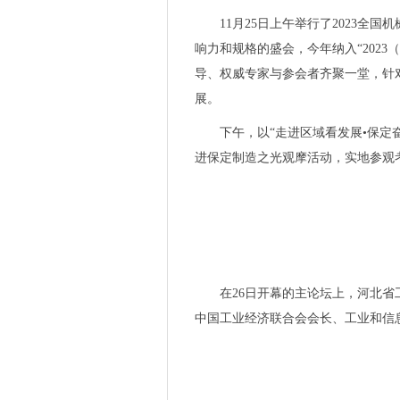
海目星激光辅助快速烧结设备
11月25日上午举行了2023
伪智能、弱交互、难互通...
响力和规格的盛会，今年纳入“202
锚定精准护肤 AMIRO觅光以
海目星LAS激光辅助快速烧结技
导、权威专家与参会者齐聚一堂，针
先进超纯水工艺助力芯片良率
展。
富捷电子国产化贴片电阻品质
下午，以“走进区域看发展•保定
一图看懂海目星2023年半年度
进保定制造之光观摩活动，实地参观
引领行业新发展！海目星成功
开放合作 共向未来 2023石
降本增效成半导体穿越周期重
库卡与忠实客户六协携手走过2
8-9月展会预告 | 汇聚前沿，
喜讯 | 海目星顺利通过ISO4
在26日开幕的主论坛上，河北
行业周期始末，2023年慕尼黑
中国工业经济联合会会长、工业和信
投资马来西亚篇：主要税种及税
“机器人+”驭领未来 — 新松
威图手机售后维修服务-VERT