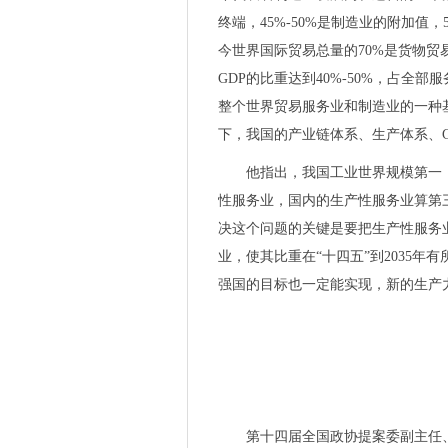
海目星激光辅助快速烧结设备
终端，45%-50%是制造业的附加值，
伪智能、弱交互、难互通...
今世界国际贸易总量的70%是货物贸
锚定精准护肤 AMIRO觅光以
GDP的比重达到40%-50%，占全
海目星LAS激光辅助快速烧结技
整个世界贸易服务业和制造业的一种
先进超纯水工艺助力芯片良率
下，我国的产业链体系、生产体系、
富捷电子国产化贴片电阻品质
一图看懂海目星2023年半年度
他指出，我国工业世界规模第一
引领行业新发展！海目星成功
性服务业，国内的生产性服务业算第
开放合作 共向未来 2023石
决这个问题的关键是要把生产性服务
降本增效成半导体穿越周期重
业，使其比重在“十四五”到2035
库卡与忠实客户六协携手走过2
强国的目标也一定能实现，新的生产
8-9月展会预告 | 汇聚前沿，
喜讯 | 海目星顺利通过ISO4
行业周期始末，2023年慕尼黑
投资马来西亚篇：主要税种及税
“机器人+”驭领未来 — 新松
第十四届全国政协提案委副主任
威图手机售后维修服务-VERT