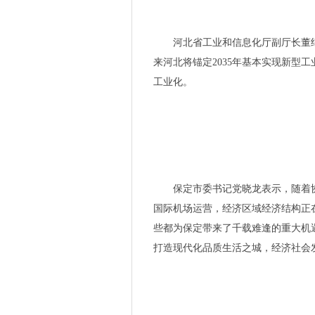
济南凯普特干燥设备有限公司受
格诺生物受邀出席2023（第
河北省工业和信息化厅副厅长董
江苏奇一科技有限公司受邀出席
来河北将锚定2035年基本实现新型
锦州长城耐火材料有限公司受邀
工业化。
戴森，还有人买吗？
中国制造强国论坛 | 康普顿再
商宇（深圳）科技有限公司受邀
浙江亚迪纳新材料科技股份有限
京津联动，首发推介12项医药
32项需求发布，一批重点企业
保定市委
书记
党晓龙表示，随着
ROHM开发出600V耐压Super Ju
国际机场运营，经济区域经济结构正
罗姆与Quanmatic公司利
些都为保定带来了千载难逢的重大机
呆料回收为什么这么难？库存
打造现代化品质生活之城，经济社会
戴森首款洗地机，再次“颠覆”行
戴森首款洗地机“姗姗来迟” 当
戴森地板清洁品类副总裁Charl
笃行不怠,驰而不息,2023慕尼