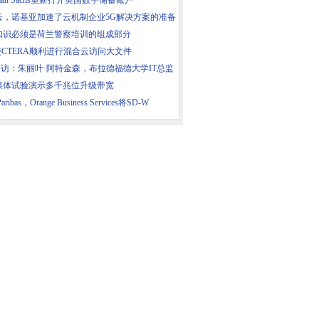
dman Sachs重新打开英国数字储蓄账户
云，诺基亚加速了云机制企业5G解决方案的准备
知识必须是荷兰警察培训的组成部分
使CTERA顺利进行混合云访问大文件
采访：朱丽叶·阿特金森，布拉德福德大学IT总监
媒体试验演示多千兆位升级带宽
aribas，Orange Business Services将SD-W