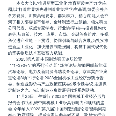
本次大会以“推进新型工业化 培育新质生产力”为主
题,以“打造世界级先进制造业集群”为主基调,组委会整合
各方资源、汇聚高端要素、群策群力、精心谋划,大会齐
聚了相关部委省市领导、全球制造行业领袖、领先科技
公司代表、权威专家学者、行业协(学)会与投资机构代
表等,从政策、技术、应用、市场、金融等多维度、多视
角促进产业链上下贯通、协同创新与融合发展,为扎实推
进新型工业化、加快建设制造强国、构筑中国式现代化
的坚实物质技术基础蓄力赋能。
2023(第八届)中国制造强国论坛设置
了“1+3+2+N”的系列活动,即1场主论坛,智能网联新能源
汽车论坛、电力及新能源高端装备论坛、京津冀产业廊
道论坛3场平行论坛,2023全国机械工业经济形势报告
会、制造业形势与产业政策座谈会2场专题会议,走进保
定制造之光、先进制造业集群展等N场系列活动。
11月25日上午举行了2023全国机械工业经济形势
报告会,作为机械中国机械工业极具影响力和规格的盛
会,今年纳入“2023(第八届)中国制造强国论坛”活动同期
举办,政府领导、权威专家与参会者齐聚一堂,针对行业