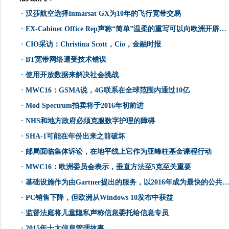
·
汉莎航空选择Inmarsat GX为10年的飞行宽带交易
·
EX-Cabinet Office Rep声称“简单”温柔的重写可以向欧洲开辟G-Cloud
·
CIO采访：Christina Scott，Cio，金融时报
·
BT宽带网络遭受技术错误
·
使用开放数据来解决社会挑战
·
MWC16：GSMA说，4G联系在全球范围内通过10亿
·
Mod Spectrum拍卖将于2016年初前进
·
NHS和地方政府必须克服数字护理的障碍
·
SHA-1可能在年份出来之前破坏
·
邮局面临集体诉讼，在地平线上它作为亚峰柱基金课程行动
·
MWC16：欧洲委员会表示，垂直方法至5克至关重要
·
基础设施作为由Gartner提出的服务，以2016年成为最快的公共​​云的成长部分
·
PC销售下降，但欧洲从Windows 10发布中获益
·
监督法庭将儿童隐私声称信息委托给信息专员
·
2015年十大信息管理故事